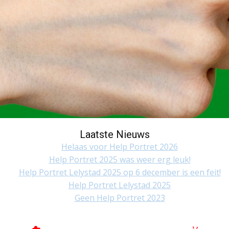
Laatste Nieuws
Helaas voor Help Portret 2026
Help Portret 2025 was weer erg leuk!
Help Portret Lelystad 2025 op 6 december is een feit!
Help Portret Lelystad 2025
Geen Help Portret 2023