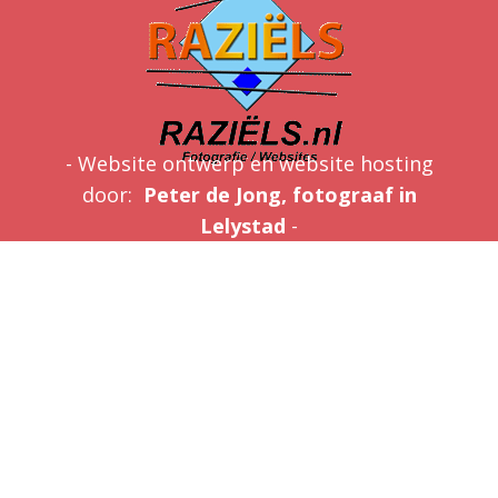
- Website ontwerp en website hosting
door:
Peter de Jong, fotograaf in
Lelystad
-