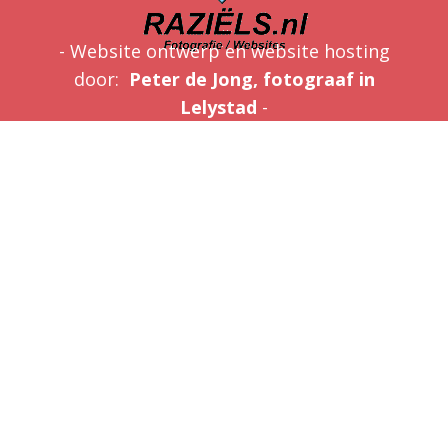
- Website ontwerp en website hosting
door:
Peter de Jong, fotograaf in
Lelystad
-